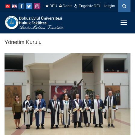
İçeriğe
Navigasyona
DEÜ
Debis
Engelsiz DEÜ
İletişim
atla
atla
Menüy
Geç
Yönetim Kurulu