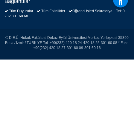
Bağlantılar
Tüm Duyurular
Tüm Etkinlikler
Öğrenci İşleri Sekreterya Tel: 0
232 301 60 68
© D.E.Ü. Hukuk Fakültesi Dokuz Eylül Üniversitesi Merkez Yerleşkesi 35390
Buca / İzmir / TÜRKİYE Tel: +90(232) 420 18 24-420 18 25-301 60 08 * Faks:
+90(232) 420 18 27-301 60 09-301 60 16