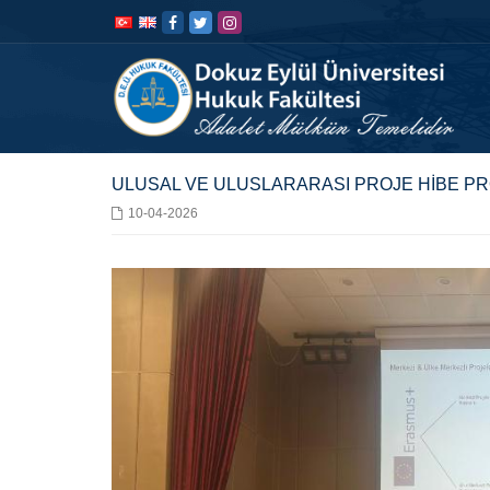
İçeriğe
Navigasyona
atla
atla
ULUSAL VE ULUSLARARASI PROJE HİBE PR
10-04-2026