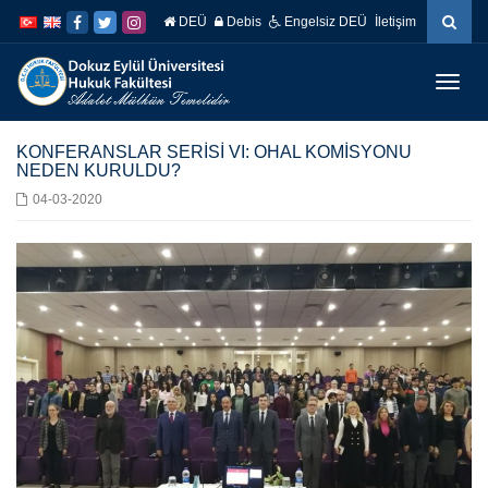
İçeriğe
Navigasyona
DEÜ
Debis
Engelsiz DEÜ
İletişim
atla
atla
Menüy
Geç
KONFERANSLAR SERİSİ VI: OHAL KOMİSYONU
NEDEN KURULDU?
04-03-2020