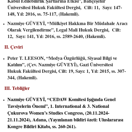
Kabul Edilebilirlik Şartlarına Etkisi”, Bahçeşehir
Üniversitesi Hukuk Fakültesi Dergisi, Cilt: 11, Sayı: 147-
148, Yıl: 2016, ss. 75-117, (Hakemli).
Nazmiye GÜVEYİ, “Mülkiyet Hakkına Bir Müdahale Aracı
Olarak Vergilendirme”, Legal Mali Hukuk Dergisi, Cilt:
12, Sayı: 141, Yıl: 2016, ss. 2589-2640, (Hakemli).
II. Çeviri
Peter T. LEESON, “Medya Özgürlüğü, Siyasal Bilgi ve
Katılım”, (Çev. Nazmiye GÜVEYİ), Gazi Üniversitesi
Hukuk Fakültesi Dergisi, Cilt: 19, Sayı: 1, Yıl: 2015, ss. 307-
344, (Hakemli).
III. Tebliğler
Nazmiye GÜVEYİ, “CEDAW Komitesi Işığında Genel
Tavsiyelerin Önemi”, 1. International & 3. National
Çukurova Women’s Studies Congress, (20.11.2024-
21.11.2024), Adana, (Yayınlanan bildiri özeti: Uluslararası
Kongre Bildiri Kitabı, ss. 260-261).