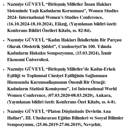
Nazmiye GÜVEYİ, “Birleşmiş Milletler İnsan Hakları
Sisteminde Yaşlı Kadınların Korunması”, Women Studies
2024- International Women’s Studies Conference,
(16.10.2024-18.10.2024), Elâzığ, (Yayınlanan bildiri özeti:
Konferans Bildiri Özetleri Kitabı, ss. 82-84).
Nazmiye GÜVEYİ, “Kadın Hakları İhlallerinin Bir Parçası
Olarak Obstetrik Şiddet”, Cumhuriyet’in 100. Yılında
Kadınların Hukuku Sempozyumu, (15.03.2024), İzmir
Ekonomi Üniversitesi.
Nazmiye GÜVEYİ, “Birleşmiş Milletler’de Kadın-Erkek
Eşitliği ve Toplumsal Cinsiyet Eşitliğinin Sağlanması
Hususunda Kurumsallaşmanın Önemli Bir Örneği:
Kadınların Statüsü Komisyonu”, 1st International World
Women Conference, (07.03.2020-08.03.2020), Ankara,
(Yayınlanan bildiri özeti: Konferans Özet Kitabı, ss. 6-8).
Nazmiye GÜVEYİ, “Platon Düşününde Devletin Ana
Hatları”, III. Uluslararası Eğitim Bilimleri ve Sosyal Bilimler
Sempozyumu, (25.06.2019-27.06.2019), Nevşehir,