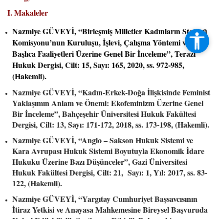
I. Makaleler
Nazmiye GÜVEYİ, “Birleşmiş Milletler Kadınların Statüsü
Komisyonu’nun Kuruluşu, İşlevi, Çalışma Yöntemi ve
Başlıca Faaliyetleri Üzerine Genel Bir İnceleme”, Terazi
Hukuk Dergisi, Cilt: 15, Sayı: 165, 2020, ss. 972-985,
(Hakemli).
Nazmiye GÜVEYİ, “Kadın-Erkek-Doğa İlişkisinde Feminist
Yaklaşımın Anlam ve Önemi: Ekofeminizm Üzerine Genel
Bir İnceleme”, Bahçeşehir Üniversitesi Hukuk Fakültesi
Dergisi, Cilt: 13, Sayı: 171-172, 2018, ss. 173-198, (Hakemli).
Nazmiye GÜVEYİ, “Anglo – Sakson Hukuk Sistemi ve
Kara Avrupası Hukuk Sistemi Boyutuyla Ekonomik İdare
Hukuku Üzerine Bazı Düşünceler”, Gazi Üniversitesi
Hukuk Fakültesi Dergisi, Cilt: 21, Sayı: 1, Yıl: 2017, ss. 83-
122, (Hakemli).
Nazmiye GÜVEYİ, “Yargıtay Cumhuriyet Başsavcısının
İtiraz Yetkisi ve Anayasa Mahkemesine Bireysel Başvuruda