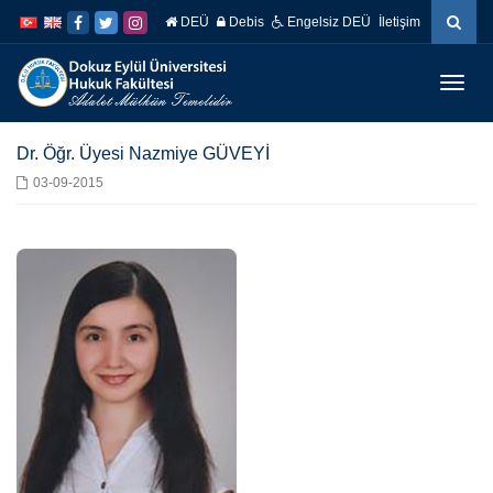
İçeriğe
Navigasyona
DEÜ
Debis
Engelsiz DEÜ
İletişim
atla
atla
Menüy
Geç
Dr. Öğr. Üyesi Nazmiye GÜVEYİ
03-09-2015