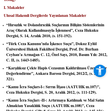
I. Makaleler
Ulusal Hakemli Dergilerde Yayınlanan Makaleler
“Hırsızlık ve Dolandırıcılık Suçlarının Bilişim Sistemlerinin
Araç Olarak Kullanılmasıyla İşlenmesi”, Ceza Hukuku
Dergisi, S. 14, Aralık 2010, (s. 151-192).
“Türk Ceza Kanunu’nda İşkence Suçu”, Dokuz Eylül
Üniversitesi Hukuk Fakültesi Dergisi, Prof. Dr. Burhan
Ceyhan’a Armağan C. 12, Özel Sayı, 2010, Basım Yılı: 2012,
C. II, (s. 1443-1485).
“Karşılıksız Çekte Hapis Cezasının Kaldırılması Üzerine Bir
Değerlendirme”, Ankara Barosu Dergisi, 2012/2, (s. 305-
321).
“Kamu İcra Suçları-I-: Sırrın İfşası (AATUHK m.107)”,
Ceza Hukuku Dergisi, S. 20, Aralık 2012, (s. 111-129).
“Kamu İcra Suçları -II-: Artırmaya Katılmak ve Mal Satın
Almaktan Yasaklılık Suçu (AATUHK m.108)”, Ceza
Hukuku Dergisi, Cilt: 8, Sayı: 23, Aralık 2013, (s. 145-156).