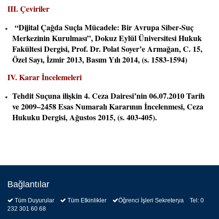
III. Çeviriler
“Dijital Çağda Suçla Mücadele: Bir Avrupa Siber-Suç
Merkezinin Kurulması”, Dokuz Eylül Üniversitesi Hukuk
Fakültesi Dergisi, Prof. Dr. Polat Soyer’e Armağan, C. 15,
Özel Sayı, İzmir 2013, Basım Yılı 2014, (s. 1583-1594)
IV. Karar İncelemeleri
Tehdit Suçuna ilişkin 4. Ceza Dairesi’nin 06.07.2010 Tarih
ve 2009–2458 Esas Numaralı Kararının İncelenmesi, Ceza
Hukuku Dergisi, Ağustos 2015, (s. 403-405).
Bağlantılar
Tüm Duyurular
Tüm Etkinlikler
Öğrenci İşleri Sekreterya Tel: 0
232 301 60 68