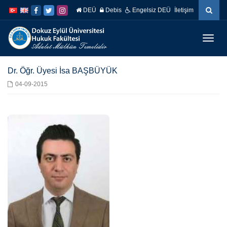
İçeriğe
Navigasyona
DEÜ
Debis
Engelsiz DEÜ
İletişim
atla
atla
Menüy
Geç
Dr. Öğr. Üyesi İsa BAŞBÜYÜK
04-09-2015