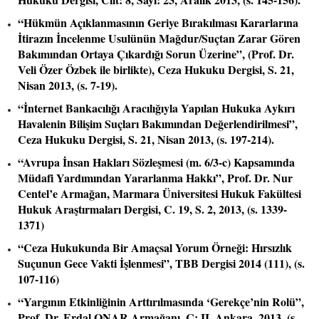
“Hükmün Açıklanmasının Geriye Bırakılması Kararlarına
İtirazın İncelenme Usulünün Mağdur/Suçtan Zarar Gören
Bakımından Ortaya Çıkardığı Sorun Üzerine”, (Prof. Dr.
Veli Özer Özbek ile birlikte), Ceza Hukuku Dergisi, S. 21,
Nisan 2013, (s. 7-19).
“İnternet Bankacılığı Aracılığıyla Yapılan Hukuka Aykırı
Havalenin Bilişim Suçları Bakımından Değerlendirilmesi”,
Ceza Hukuku Dergisi, S. 21, Nisan 2013, (s. 197-214).
“Avrupa İnsan Hakları Sözleşmesi (m. 6/3-c) Kapsamında
Müdafi Yardımından Yararlanma Hakkı”, Prof. Dr. Nur
Centel’e Armağan, Marmara Üniversitesi Hukuk Fakültesi
Hukuk Araştırmaları Dergisi, C. 19, S. 2, 2013, (s. 1339-
1371)
“Ceza Hukukunda Bir Amaçsal Yorum Örneği: Hırsızlık
Suçunun Gece Vakti İşlenmesi”, TBB Dergisi 2014 (111), (s.
107-116)
“Yargının Etkinliğinin Arttırılmasında ‘Gerekçe’nin Rolü”,
Prof. Dr. Erdal ONAR Armağanı, C: II, Ankara, 2013, (s.