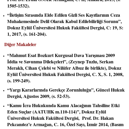
1505-1532).
“İletişim Sırasında Elde Edilen Gizli Ses Kayıtlarının Ceza
Muhakemesinde Delil Olarak Kabul Edilebilirliği Sorunu”,
Dokuz Eylül Üniversitesi Hukuk Fakültesi Dergisi, C: 19, S:
1, 2017, (s. 161-204).
Diğer Makaleler
“Mahmut Esat Bozkurt Kurgusal Dava Yarışması 2009
İddia ve Savunma Dilekçeleri”, (Zeynep Tuzlu, Serkan
Meraklı, Cihan Çelebi ve Nilüfer Albuz ile birlikte), Dokuz
Eylül Üniversitesi Hukuk Fakültesi Dergisi, C. X, S. 1, 2008,
(s. 199-249).
“Yargı Kararlarında Gerekçe Zorunluluğu”, Güncel Hukuk
Dergisi, Ağustos 2009, (s. 52-53).
“Kamu İcra Hukukunda Kamu Alacağının Tahsiline Etki
Eden Suçlar (AATUHK m.110-114)”, Dokuz Eylül
Üniversitesi Hukuk Fakültesi Dergisi, Prof. Dr. Hakan
Pekcanıtez’e Armağan, C. 16, Özel Sayı, İzmir 2014, (Basım