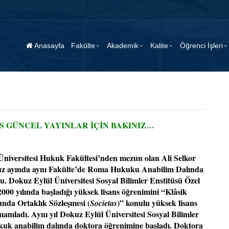
Anasayfa
Fakülte
Akademik
Kalite
Öğrenci İşleri
S GÜNCEL YAYINLAR İÇİN BAKINIZ…
niversitesi Hukuk Fakültesi’nden mezun olan Ali Selkor
uz ayında aynı Fakülte’de Roma Hukuku Anabilim Dalında
du. Dokuz Eylül Üniversitesi Sosyal Bilimler Enstitüsü Özel
0 yılında başladığı yüksek lisans öğrenimini “Klâsik
a Ortaklık Sözleşmesi (
)” konulu yüksek lisans
Societas
amamladı. Aynı yıl Dokuz Eylül Üniversitesi Sosyal Bilimler
kuk anabilim dalında doktora öğrenimine başladı. Doktora