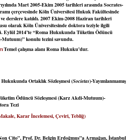
ıyılında Mart 2005-Ekim 2005 tarihleri arasında Socrates-
amı çerçevesinde Köln Üniversitesi Hukuk Fakültesinde
ve derslere katıldı. 2007 Ekim-2008 Haziran tarihleri
 olarak Köln Üniversitesinde doktora teziyle ilgili
dü. Eylül 2014’te “Roma Hukukunda Tüketim Ödüncü
i-Mutuum)” konulu tezini savundu.
rı
Temel çalışma alanı Roma Hukuku’dur.
Hukukunda Ortaklık Sözleşmesi (
)-Yayımlanmamış
Societas
ketim Ödüncü Sözleşmesi (Karz Akdi-Mutuum)-
ora Tezi
akale, Karar İncelemesi, Çeviri, Tebliğ)
on Cito”, Prof. Dr. Belgin Erdoğmuş”a Armağan, İstanbul