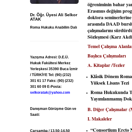
öğreniminin bahar yar
Erasmus değişim progr
Dr. Öğr. Üyesi Ali Selkor
doktora seminerlerine 
ATAK
arasında DAAD burslusu
Roma Hukuku Anabilim Dalı
çalışmalarını sürdür
Sözleşmesi (Karz Akd
Temel Çalışma Alanla
Başlıca Çalışmaları
Yazışma Adresi: D.E.Ü.
Hukuk Fakültesi Merkez
A. Kitaplar /Tezler
Yerleşkesi 35390 Buca İzmir
Klâsik Dönem Roma 
/ TÜRKİYE Tel: (90) (232)
301 61 17 Faks: (90) (232)
Yüksek Lisans Tezi
301 60 09 E-Posta:
Roma Hukukunda Tü
selkoratak@yahoo.com
Yayımlanmamış Dokt
B. Diğer Çalışmalar (M
Danışman Görüşme Gün ve
Saati:
I. Makaleler
“Consortium Ercto N
Çarşamba / 13.50-14.50