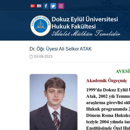
İçeriğe
Navigasyona
atla
atla
Dr. Öğr. Üyesi Ali Selkor ATAK
03-09-2015
AVESİ
Akademik Özgeçmiş
1999’da Dokuz Eylül Ü
Atak, 2002 yılı Temm
araştırma görevlisi ol
Hukuk programında 200
Dönem Roma Hukukund
teziyle 2004 yılında t
Enstitüsünde Özel Hu