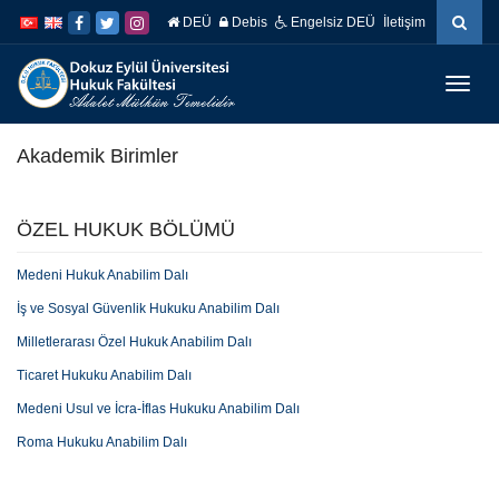
İçeriğe
Navigasyona
DEÜ
Debis
Engelsiz DEÜ
İletişim
atla
atla
Menüy
Geç
Akademik Birimler
ÖZEL HUKUK BÖLÜMÜ
Medeni Hukuk Anabilim Dalı
İş ve Sosyal Güvenlik Hukuku Anabilim Dalı
Milletlerarası Özel Hukuk Anabilim Dalı
Ticaret Hukuku Anabilim Dalı
Medeni Usul ve İcra-İflas Hukuku Anabilim Dalı
Roma Hukuku Anabilim Dalı