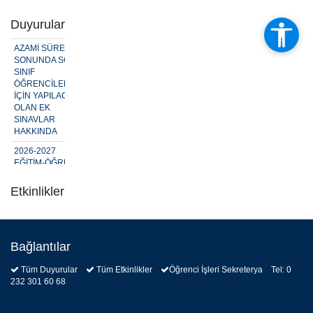
Duyurular
AZAMİ SÜRE
SONUNDA SON
SINIF
ÖĞRENCİLERİ
İÇİN YAPILACAK
OLAN EK
SINAVLAR
HAKKINDA
2026-2027
EĞİTİM-ÖĞRETİM
YILI GÜZ YARIYILI
YATAY GEÇİŞ
Etkinlikler
BAŞVURU
İŞLEMLERİ
T.C. DIŞİŞLERİ
BAKANLIĞI ADAY
Bağlantılar
MESLEK
MEMURLUĞU
Tüm Duyurular
Tüm Etkinlikler
Öğrenci İşleri Sekreterya Tel: 0
GİRİŞ SINAVI
232 301 60 68
DUYURUSU
2026-2027