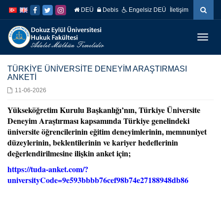
İçeriğe
Navigasyona
DEÜ
Debis
Engelsiz DEÜ
İletişim
atla
atla
Menüy
Geç
TÜRKİYE ÜNİVERSİTE DENEYİM ARAŞTIRMASI
ANKETİ
11-06-2026
Yükseköğretim Kurulu Başkanlığı’nın, Türkiye Üniversite
Deneyim Araştırması kapsamında Türkiye genelindeki
üniversite öğrencilerinin eğitim deneyimlerinin, memnuniyet
düzeylerinin, beklentilerinin ve kariyer hedeflerinin
değerlendirilmesine ilişkin anket için;
https://tuda-anket.com/?
universityCode=9e593bbbb76cef98b74e27188948db86