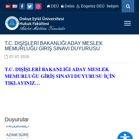
İçeriğe
Navigasyona
DEÜ
Debis
Engelsiz DEÜ
İletişim
atla
atla
Menüy
Geç
T.C. DIŞİŞLERİ BAKANLIĞI ADAY MESLEK
MEMURLUĞU GİRİŞ SINAVI DUYURUSU
07-07-2026
T.C. DIŞİŞLERİ BAKANLIĞI ADAY MESLEK
MEMURLUĞU GİRİŞ SINAVI DUYURUSU İÇİN
TIKLAYINIZ…
2025-2026
ÖĞRETİM YILI
AZAMİ SÜRE
SONUNDA
YAPILACAK EK
SINAV
Duyurular
PROGRAMLARI
AZAMİ SÜRE
SONUNDA SON