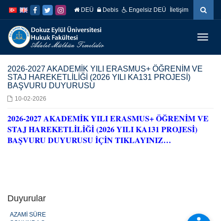
İçeriğe
Navigasyona
DEÜ
Debis
Engelsiz DEÜ
İletişim
atla
atla
Menüy
Geç
2026-2027 AKADEMİK YILI ERASMUS+ ÖĞRENİM VE
STAJ HAREKETLİLİĞİ (2026 YILI KA131 PROJESİ)
BAŞVURU DUYURUSU
10-02-2026
2026-2027 AKADEMİK YILI ERASMUS+ ÖĞRENİM VE
STAJ HAREKETLİLİĞİ (2026 YILI KA131 PROJESİ)
BAŞVURU DUYURUSU İÇİN TIKLAYINIZ…
Duyurular
AZAMİ SÜRE