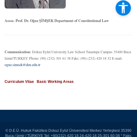
Assoc. Prof. Dr. Oğuz ŞİMŞEK
Department of Constitutional Law
Communication:
Dokuz Eylul University Law School
Tınaztepe Campus 35400 Buca
Izmir/TURKEY
Phone: (90) (232) 301 61 38
Faks: (90) (232) 420 18 32
E-mail:
oguz.simsek@deu.edu.tr
Curriculum Vitae
Basic Working Areas
© D.E.Ü. Hukuk Fakültesi Dokuz Eylül Üniversitesi Merkez Yerleşkesi 35390
Buca / İzmir / TÜRKİYE Tel: +90(232) 420 18 24-420 18 25-301 60 08 * Faks: