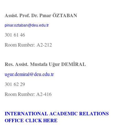
Assi
st. Prof. Dr. Pınar ÖZTABAN
pinar.oztaban@deu.edu.tr
301 61 46
Room Rumber: A2-212
Res. Assi
st. Mustafa Uğur DEMİRAL
ugur.demiral@deu.edu.tr
301 62 29
Room Rumber: A2-416
INTERNATIONAL ACADEMIC RELATIONS
OFFICE CLICK HERE