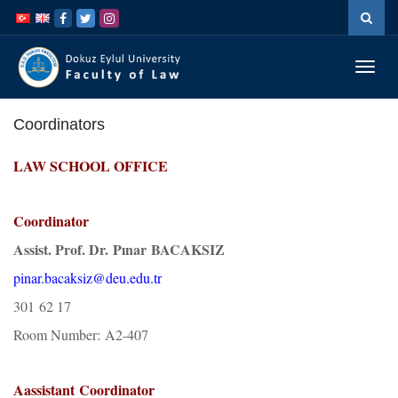
İçeriğe
Navigasyona
atla
atla
Menüy
Geç
Coordinators
LAW SCHOOL
OFFICE
Coordinator
Assist. Prof. Dr. Pınar BACAKSIZ
pinar.bacaksiz@deu.edu.tr
301 62 17
Room Number: A2-407
Aassistant Coordinator